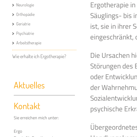
Ergotherapie in
Neurologie
Säuglings- bis 
Orthopädie
ist, sie in ihre
Geriatrie
Psychiatrie
eingeschränkt, 
Arbeitstherapie
Die Ursachen hi
Wie erhalte ich Ergotherapie?
Störungen des 
oder Entwicklu
Aktuelles
der Wahrnehmun
Sozialentwickl
Kontakt
psychische Erk
Sie erreichen mich unter:
Übergeordnetes
Ergo