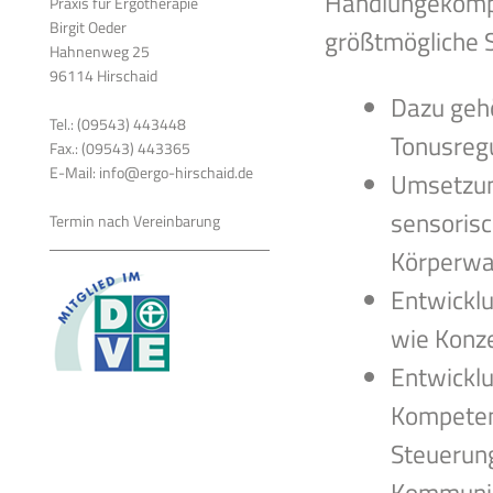
Handlungekomp
Praxis für Ergotherapie
Birgit Oeder
größtmögliche S
Hahnenweg 25
96114 Hirschaid
Dazu geh
Tel.: (09543) 443448
Tonusregu
Fax.: (09543) 443365
E-Mail: info@ergo-hirschaid.de
Umsetzun
sensorisc
Termin nach Vereinbarung
Körperwa
Entwicklu
wie Konz
Entwickl
Kompetenz
Steuerung
Kommuni